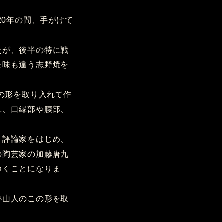
20年の間、手がけて
たが、後半の特に戦
た味も違う志野焼を
の形を取り入れて作
れ、口縁部や腰部、
、評論家をはじめ、
の陶芸家の加藤唐九
ゆくことになりま
魯山人のこの形を取