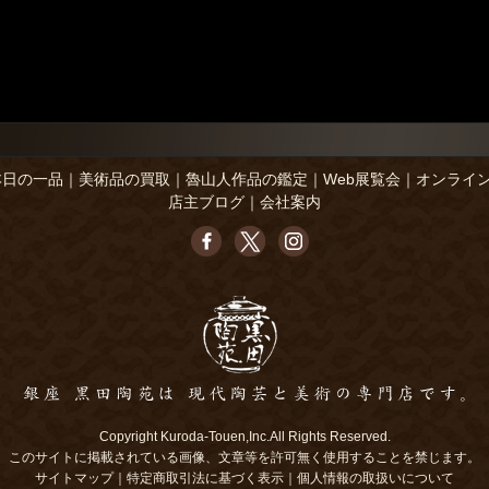
本日の一品
｜
美術品の買取
｜
魯山人作品の鑑定
｜
Web展覧会
｜
オンライ
店主ブログ
｜
会社案内
Copyright Kuroda-Touen,Inc.All Rights Reserved.
このサイトに掲載されている画像、文章等を許可無く使用することを禁じます。
サイトマップ
｜
特定商取引法に基づく表示
｜
個人情報の取扱いについて