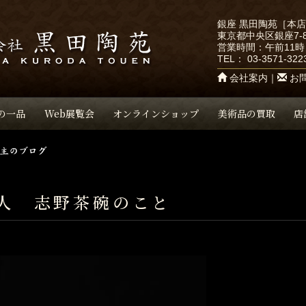
銀座 黒田陶苑［本
東京都中央区銀座7-8
営業時間：午前11時
TEL：
03-3571-322
会社案内
｜
お
の一品
Web展覧会
オンラインショップ
美術品の買取
店
人 志野茶碗のこと