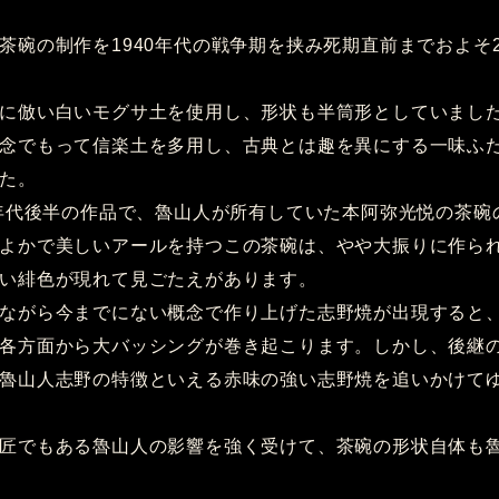
茶碗の制作を1940年代の戦争期を挟み死期直前までおよそ
に倣い白いモグサ土を使用し、形状も半筒形としていまし
念でもって信楽土を多用し、古典とは趣を異にする一味ふ
た。
0年代後半の作品で、魯山人が所有していた本阿弥光悦の茶碗
よかで美しいアールを持つこの茶碗は、やや大振りに作ら
い緋色が現れて見ごたえがあります。
ながら今までにない概念で作り上げた志野焼が出現すると
各方面から大バッシングが巻き起こります。しかし、後継
魯山人志野の特徴といえる赤味の強い志野焼を追いかけて
匠でもある魯山人の影響を強く受けて、茶碗の形状自体も