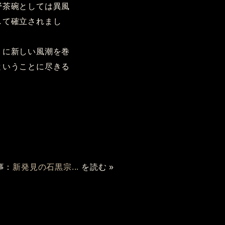
野茶碗としては異風
して確立されまし
うに新しい風潮を巻
ということに尽きる
事：
新発見の石黒宗...
を読む »