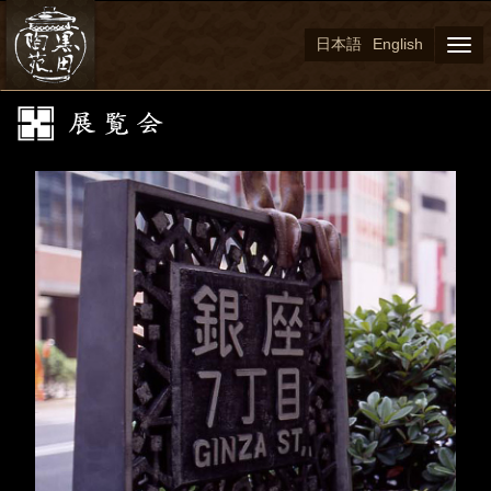
日本語
English
Togg
navi