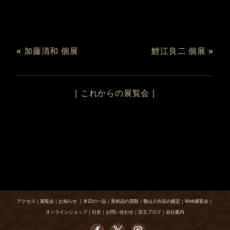
«
加藤清和 個展
鯉江良二 個展
»
｜
これからの展覧会
｜
アクセス
｜
展覧会
｜
お知らせ
｜
本日の一品
｜
美術品の買取
｜
魯山人作品の鑑定
｜
Web展覧会
｜
オンラインショップ
｜
社史
｜
お問い合わせ
｜
店主ブログ
｜
会社案内