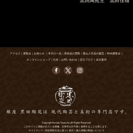
黒田陶苑主 黒田佳雄
アクセス
｜
展覧会
｜
お知らせ
｜
本日の一品
｜
美術品の買取
｜
魯山人作品の鑑定
｜
Web展覧会
｜
オンラインショップ
｜
社史
｜
お問い合わせ
｜
店主ブログ
｜
会社案内
Copyright Kuroda-Touen,Inc.All Rights Reserved.
このサイトに掲載されている画像、文章等を許可無く使用することを禁じます。
サイトマップ
｜
特定商取引法に基づく表示
｜
個人情報の取扱いについて