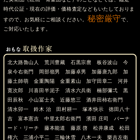
時代公証・現在の評価・価格査定などもいたしておりま
秘密厳守
すので、お気軽にご相談ください。
で、
ご対応いたします。
北大路魯山人 荒川豊藏 石黒宗麿 板谷波山 今
泉今右衛門 岡部嶺男 加藤卓男 加藤唐九郎 加
藤土師萌 金重陶陽 金重素山 加守田章二 河井
寛次郎 川喜田半泥子 清水六兵衛 楠部彌弌 黒
田辰秋 小山冨士夫 近藤悠三 酒井田柿右衛門
清水卯一 鈴木 治 田村耕一 塚本快示 徳田八十
吉 富本憲吉 中里太郎右衛門 濱田 庄司 バーナ
ード・リーチ 藤本能道 藤原 啓 松井康成 松田
権六 三浦小平二 三輪休雪 八木一夫 樂吉左衛