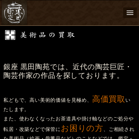
Togg
navi
銀座 黒田陶苑では、近代の陶芸巨匠・
陶芸作家の作品を探しております。
高価買取
私どもで、高い美術的価値を見極め、
い
たします。
また、使わなくなったお茶道具や掛け軸などのご処分や
お困りの方
転居・改築などで保管に
、ご相続され
た美術品（絵画・骨董品など）のことなどでは、鑑定・