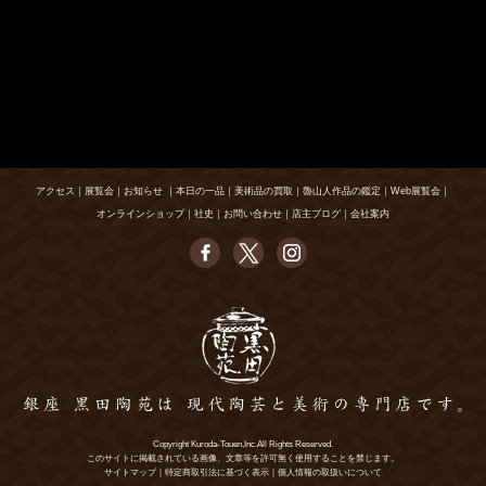
アクセス
｜
展覧会
｜
お知らせ
｜
本日の一品
｜
美術品の買取
｜
魯山人作品の鑑定
｜
Web展覧会
｜
オンラインショップ
｜
社史
｜
お問い合わせ
｜
店主ブログ
｜
会社案内
Copyright Kuroda-Touen,Inc.All Rights Reserved.
このサイトに掲載されている画像、文章等を許可無く使用することを禁じます。
サイトマップ
｜
特定商取引法に基づく表示
｜
個人情報の取扱いについて