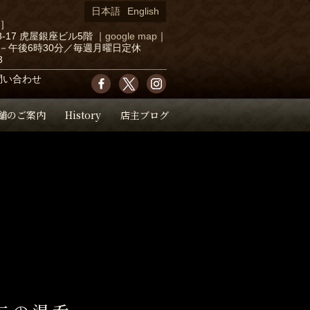
日本語
English
店］
-17 虎屋銀座ビル5階
｜
google map
｜
－午後6時30分／毎週月曜日定休
3
問い合わせ
舗のご案内
History
店主ブログ