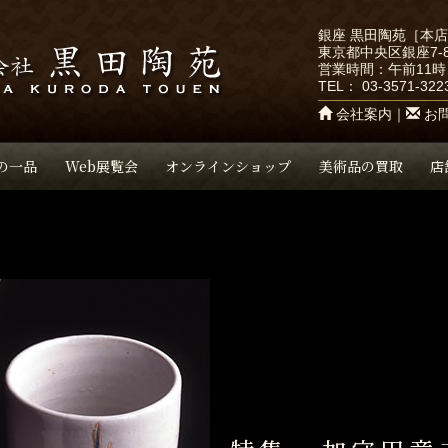
銀座 黒田陶苑［本
東京都中央区銀座7-8
営業時間：午前11時
TEL：
03-3571-322
会社案内
｜
お
の一品
Web展覧会
オンラインショップ
美術品の買取
店