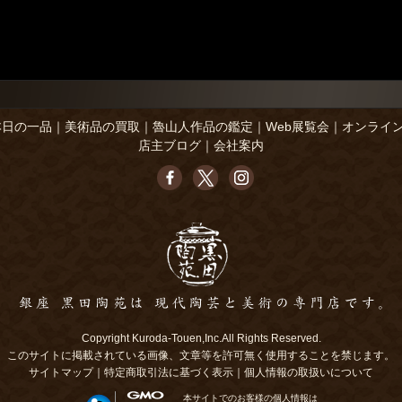
本日の一品
｜
美術品の買取
｜
魯山人作品の鑑定
｜
Web展覧会
｜
オンライ
店主ブログ
｜
会社案内
Copyright Kuroda-Touen,Inc.All Rights Reserved.
このサイトに掲載されている画像、文章等を許可無く使用することを禁じます。
サイトマップ
｜
特定商取引法に基づく表示
｜
個人情報の取扱いについて
本サイトでのお客様の個人情報は