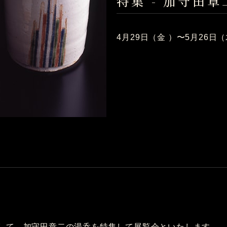
特集 - 加守田
4月29日（金 ）〜5月26日
して、加守田章二の湯呑を特集して展覧会といたします。