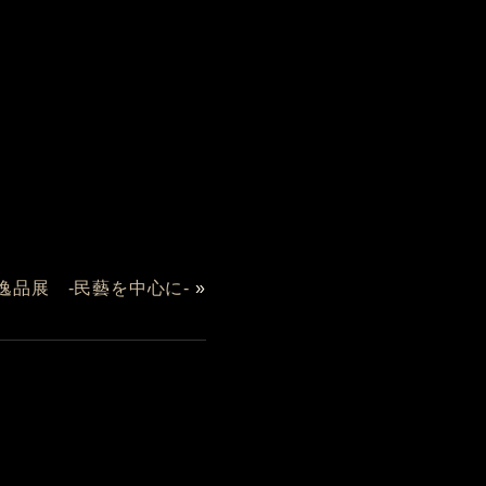
逸品展 -民藝を中心に-
»