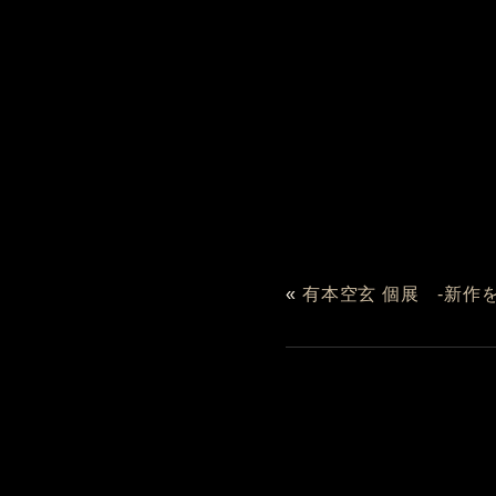
«
有本空玄 個展 -新作を