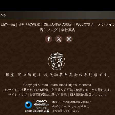
の心
本日の一品
｜
美術品の買取
｜
魯山人作品の鑑定
｜
Web展覧会
｜
オンライ
店主ブログ
｜
会社案内
Copyright Kuroda-Touen,Inc.All Rights Reserved.
このサイトに掲載されている画像、文章等を許可無く使用することを禁じます。
サイトマップ
｜
特定商取引法に基づく表示
｜
個人情報の取扱いについて
本サイトでのお客様の個人情報は
GMOグローバルサインのSSLに
より保護しております。