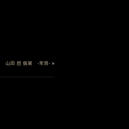
山田 想 個展 -常滑-
»