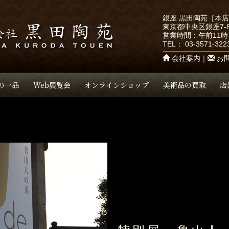
銀座 黒田陶苑［本
東京都中央区銀座7-8
営業時間：午前11時
TEL：
03-3571-322
会社案内
｜
お
の一品
Web展覧会
オンラインショップ
美術品の買取
店