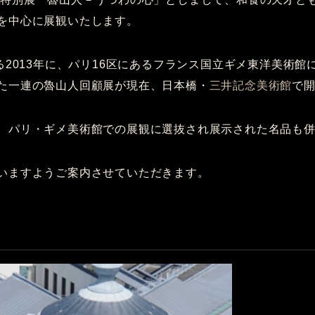
を中心に展観いたします。
る2013年に、パリ16区にあるフランス国立ギメ東洋美術
た一連の魯山人回顧展が現在、日本橋・
三井記念美術館
で
、パリ・ギメ美術館での展観に選抜され展示された名品も
いますようご案内させていただきます。