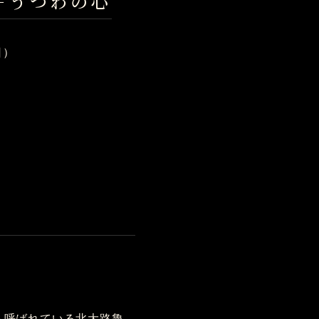
－うつわの心
日）
も呼ばれている北大路魯