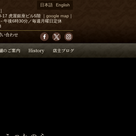
日本語
English
店］
-17 虎屋銀座ビル5階
｜
google map
｜
－午後6時30分／毎週月曜日定休
3
問い合わせ
舗のご案内
History
店主ブログ