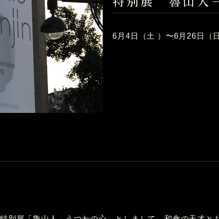
特別展 魯山人
6月4日（土 ）〜6月26日（
特別展「魯山人－うつわの心」としまして、和食の天才と