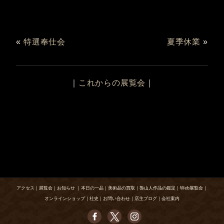
«
特選奉仕会
夏季休業
»
｜
これからの展覧会
｜
アクセス
｜
展覧会
｜
お知らせ
｜
本日の一品
｜
美術品の買取
｜
魯山人作品の鑑定
｜
Web展覧会
｜
オンラインショップ
｜
社史
｜
お問い合わせ
｜
店主ブログ
｜
会社案内