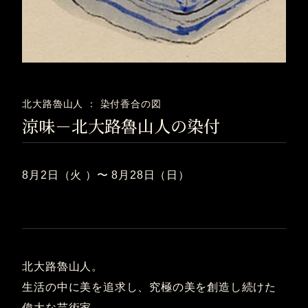
北大路魯山人 ： 染付香合の図
涼味－北大路魯山人の染付
8月2日（火 ）〜 8月28日（日）
北大路魯山人。
生活の中に美を追求し、究極の美を創造し続けた
偉大な芸術家。