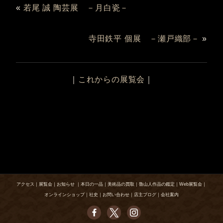
«
若尾 誠 陶芸展 －月白瓷－
寺田鉄平 個展 －瀬戸織部－
»
｜
これからの展覧会
｜
アクセス
｜
展覧会
｜
お知らせ
｜
本日の一品
｜
美術品の買取
｜
魯山人作品の鑑定
｜
Web展覧会
｜
オンラインショップ
｜
社史
｜
お問い合わせ
｜
店主ブログ
｜
会社案内