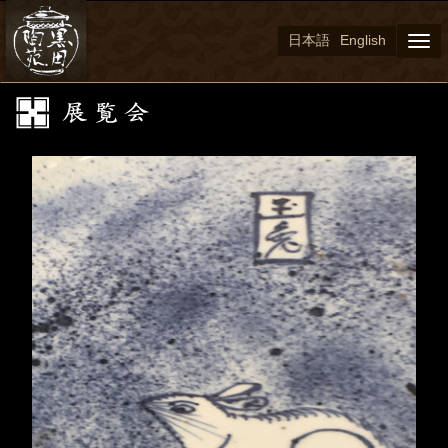
日本語
English
Togg
navi