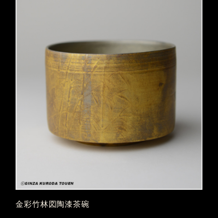
金彩竹林図陶漆茶碗