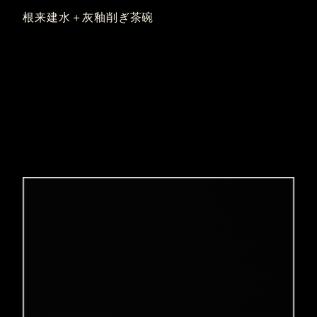
根来建水＋灰釉削ぎ茶碗