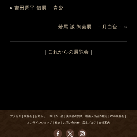
«
吉田周平 個展 －青瓷－
若尾 誠 陶芸展 －月白瓷－
»
｜
これからの展覧会
｜
アクセス
｜
展覧会
｜
お知らせ
｜
本日の一品
｜
美術品の買取
｜
魯山人作品の鑑定
｜
Web展覧会
｜
オンラインショップ
｜
社史
｜
お問い合わせ
｜
店主ブログ
｜
会社案内