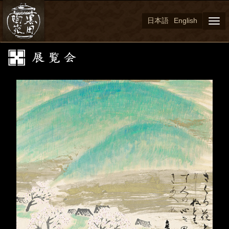
日本語
English
Togg
navi