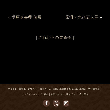
«
増原嘉央理 個展
常滑・急須五人展
»
｜
これからの展覧会
｜
アクセス
｜
展覧会
｜
お知らせ
｜
本日の一品
｜
美術品の買取
｜
魯山人作品の鑑定
｜
Web展覧会
｜
オンラインショップ
｜
社史
｜
お問い合わせ
｜
店主ブログ
｜
会社案内