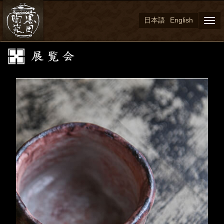
日本語
English
Togg
navi