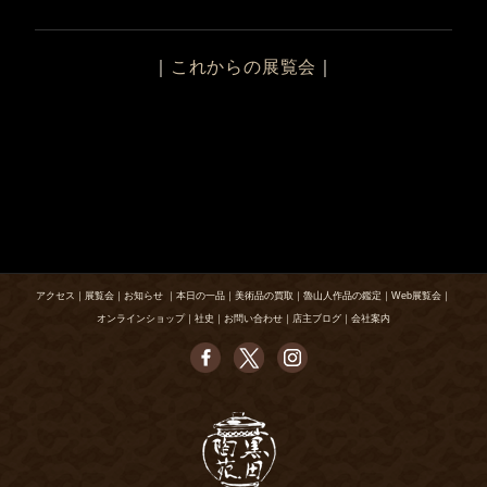
｜
これからの展覧会
｜
アクセス
｜
展覧会
｜
お知らせ
｜
本日の一品
｜
美術品の買取
｜
魯山人作品の鑑定
｜
Web展覧会
｜
オンラインショップ
｜
社史
｜
お問い合わせ
｜
店主ブログ
｜
会社案内