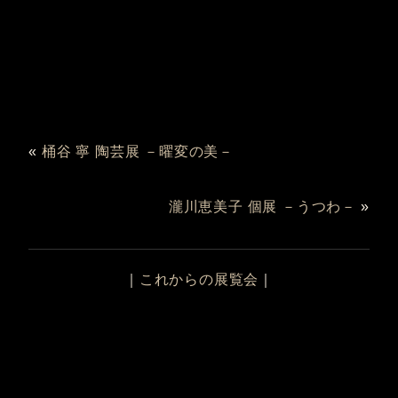
«
桶谷 寧 陶芸展 －曜変の美－
瀧川恵美子 個展 －うつわ－
»
｜
これからの展覧会
｜