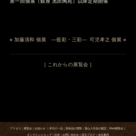
第一回個展（銀座 黒田陶苑）以降定期開催
«
加藤清和 個展 ―藍彩・三彩―
可児孝之 個展
»
｜
これからの展覧会
｜
アクセス
｜
展覧会
｜
お知らせ
｜
本日の一品
｜
美術品の買取
｜
魯山人作品の鑑定
｜
Web展覧会
｜
オンラインショップ
｜
社史
｜
お問い合わせ
｜
店主ブログ
｜
会社案内