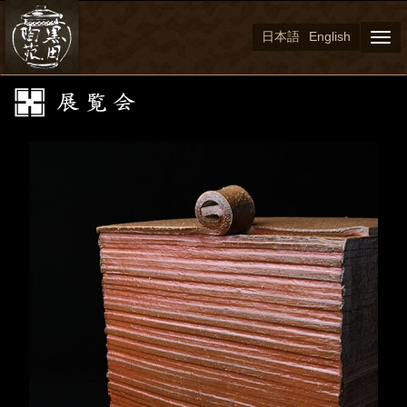
日本語
English
Togg
navi