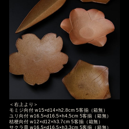
＜右上より＞
モミジ向付 w15×d14×h2.8cm 5客揃（箱無）
ユリ向付 w16.5×d16.5×h4.5cm 5客揃（箱無）
桔梗向付 w12×d12×h3.7cm 5客揃（箱無）
サクラ皿 w16.5×d16.5×h3.3cm 5客揃（箱無）