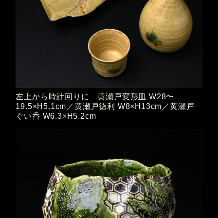
左上から時計回りに 黄瀬戸変形皿 W28〜
19.5×H5.1cm／黄瀬戸徳利 W8×H13cm／黄瀬戸
ぐい呑 W6.3×H5.2cm