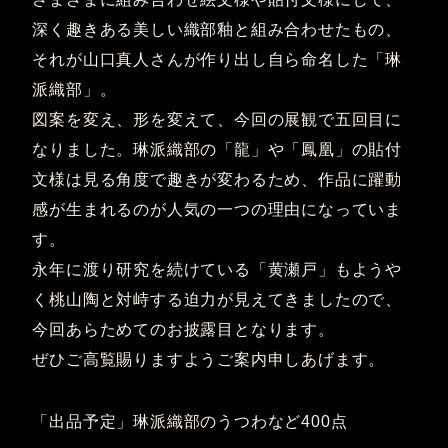
深く趣きある美しい織部釉と組み合わせたもの、
それが山口真人さんが作り出し自ら命名した「琳
派織部」。
図案を変え、形を変えて、今回の展観で五回目に
なりました。琳派織部の「龍」や「鳳凰」の貼付
文様は見る角度で趣きが変わるため、作品に躍動
感が生まれるのが人気の一つの理由になっていま
す。
永年に渡り研究を続けている「黄瀬戸」もようや
く桃山陶と対峙する迫力が見えてきましたので、
今回あらためてのお披露目となります。
ぜひご高覧賜りますようご案内申しあげます。
「出品予定」琳派織部のうつわなど400点