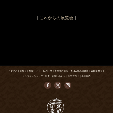
｜
これからの展覧会
｜
アクセス
｜
展覧会
｜
お知らせ
｜
本日の一品
｜
美術品の買取
｜
魯山人作品の鑑定
｜
Web展覧会
｜
オンラインショップ
｜
社史
｜
お問い合わせ
｜
店主ブログ
｜
会社案内