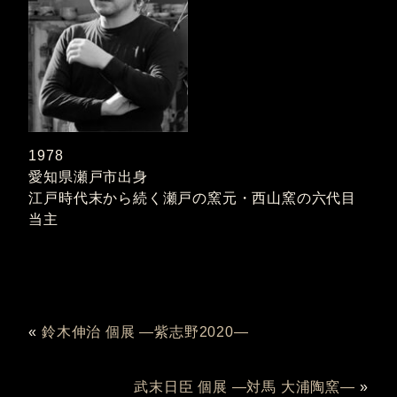
1978
愛知県瀬戸市出身
江戸時代末から続く瀬戸の窯元・西山窯の六代目
当主
«
鈴木伸治 個展 ―紫志野2020―
武末日臣 個展 ―対馬 大浦陶窯―
»