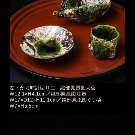
左下から時計回りに 織部鳳凰図大盃
W12.1×H4.1cm／織部鳳凰図注器
W17×D12×H11.1cm／織部鳳凰図ぐい呑
W7×H5.5cm