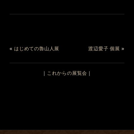
«
はじめての魯山人展
渡辺愛子 個展
»
｜
これからの展覧会
｜