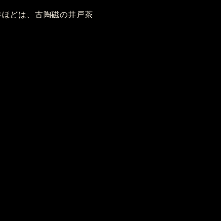
年ほどは、古陶磁の井戸茶
。