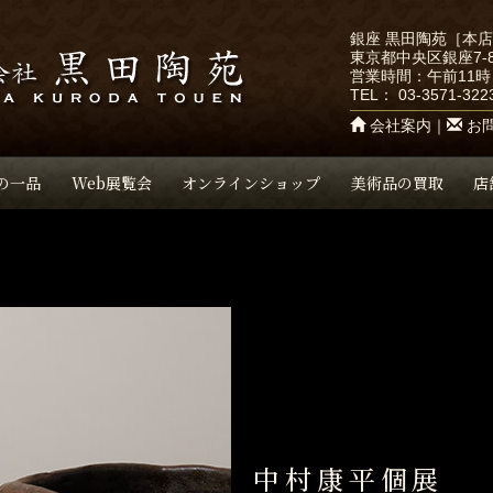
銀座 黒田陶苑［本
東京都中央区銀座7-8
営業時間：午前11時
TEL：
03-3571-322
会社案内
｜
お
の一品
Web展覧会
オンラインショップ
美術品の買取
店
中村康平個展