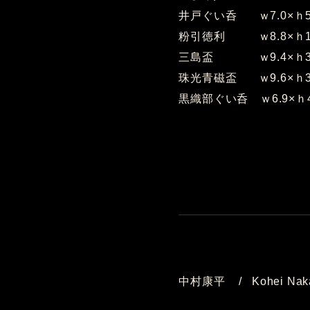
井戸ぐい呑 ｗ7.0×ｈ
粉引徳利 ｗ8.8×ｈ1
三島盃 ｗ9.4×ｈ3
珠光青磁盃 ｗ9.6×ｈ3
黒織部ぐい呑 ｗ6.9×ｈ4
中村康平 / Kohei Nak