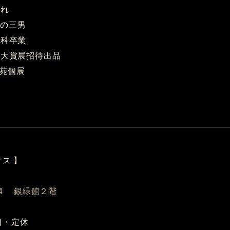
まれ
の三男
刻科卒業
館大賞展招待出品
陶苑個展
ス 】
14 銀緑館２階
曜日・定休