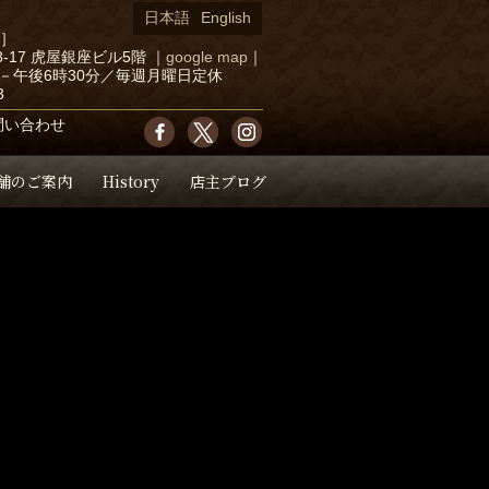
日本語
English
店］
-17 虎屋銀座ビル5階
｜
google map
｜
－午後6時30分／毎週月曜日定休
3
問い合わせ
舗のご案内
History
店主ブログ