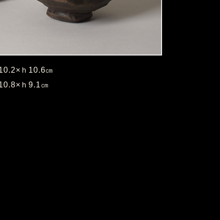
0.2×ｈ10.6㎝
0.8×ｈ9.1㎝