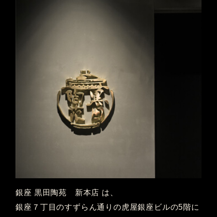
銀座 黒田陶苑 新本店 は、
銀座７丁目のすずらん通りの虎屋銀座ビルの5階に