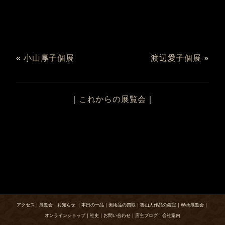
«
小山厚子個展
渡辺愛子個展
»
｜
これからの展覧会
｜
アクセス
｜
展覧会
｜
お知らせ
｜
本日の一品
｜
美術品の買取
｜
魯山人作品の鑑定
｜
Web展覧会
｜
オンラインショップ
｜
社史
｜
お問い合わせ
｜
店主ブログ
｜
会社案内