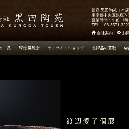
銀座 黒田陶苑［本
東京都中央区銀座7-8
営業時間：午前11時
TEL：
03-3571-322
会社案内
｜
お
の一品
Web展覧会
オンラインショップ
美術品の買取
店
渡辺愛子個展