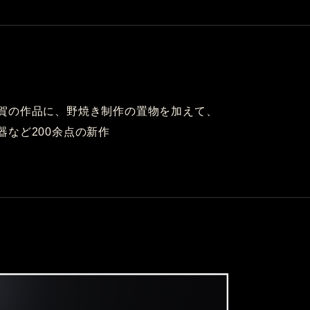
賀の作品に、野焼き制作の置物を加えて、
器など200余点の新作