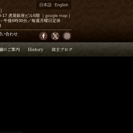
日本語
English
店］
-17 虎屋銀座ビル5階
｜
google map
｜
－午後6時30分／毎週月曜日定休
3
問い合わせ
舗のご案内
History
店主ブログ