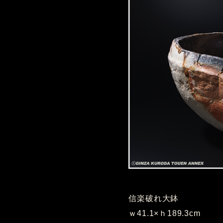
信楽破れ大鉢
ｗ41.1×ｈ189.3cm