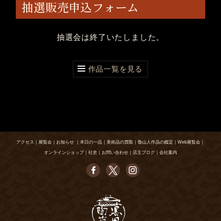
抽選販売申込フォーム
抽選会は終了いたしました。
作品一覧を見る
アクセス
｜
展覧会
｜
お知らせ
｜
本日の一品
｜
美術品の買取
｜
魯山人作品の鑑定
｜
Web展覧会
｜
オンラインショップ
｜
社史
｜
お問い合わせ
｜
店主ブログ
｜
会社案内