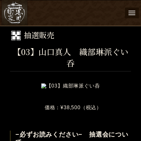
Togg
navi
抽選販売
【03】山口真人 織部琳派ぐい
呑
価格：¥38,500（税込）
−必ずお読みください− 抽選会につい