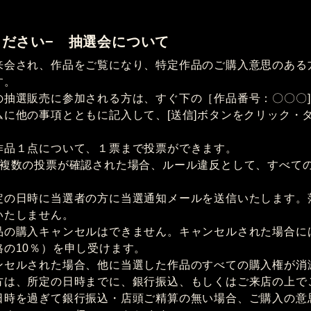
ください− 抽選会について
来会され、作品をご覧になり、特定作品のご購入意思のある
す。
の抽選販売に参加される方は、すぐ下の［作品番号：〇〇〇]
ムに他の事項とともに記入して、[送信]ボタンをクリック・
作品１点について、１票まで投票ができます。
て複数の投票が確認された場合、ルール違反として、すべて
定の日時に当選者の方に当選通知メールを送信いたします。
いたしません。
品の購入キャンセルはできません。キャンセルされた場合に
格の10％）を申し受けます。
ンセルされた場合、他に当選した作品のすべての購入権が消
方は、所定の日時までに、銀行振込、もしくはご来店の上で
日時を過ぎて銀行振込・店頭ご精算の無い場合、ご購入の意