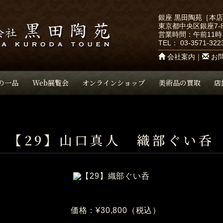
銀座 黒田陶苑［本
東京都中央区銀座7-8
営業時間：午前11時
TEL：
03-3571-322
会社案内
｜
お
の一品
Web展覧会
オンラインショップ
美術品の買取
店
【29】山口真人 織部ぐい呑
価格：¥30,800（税込）