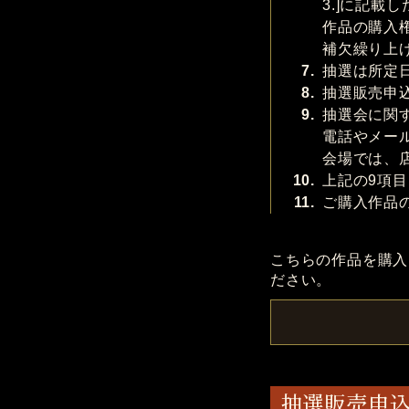
3.]に記載
作品の購入
補欠繰り上
7.
抽選は所定
8.
抽選販売申
9.
抽選会に関
電話やメー
会場では、
10.
上記の9項
11.
ご購入作品
こちらの作品を購入
ださい。
抽選販売申