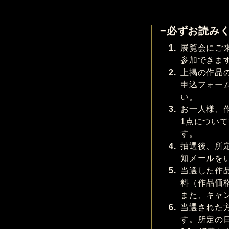
−必ずお読み
1.
展覧会にご
参加できま
2.
上掲の作品
申込フォー
い。
3.
お一人様、
1点につい
す。
4.
抽選後、所
知メールを
5.
当選した作
料（作品価
また、キャ
6.
当選された
す。所定の