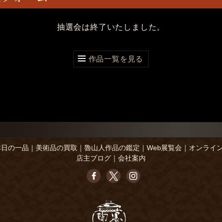
抽選会は終了いたしました。
作品一覧を見る
本日の一品
｜
美術品の買取
｜
魯山人作品の鑑定
｜
Web展覧会
｜
オンライ
店主ブログ
｜
会社案内