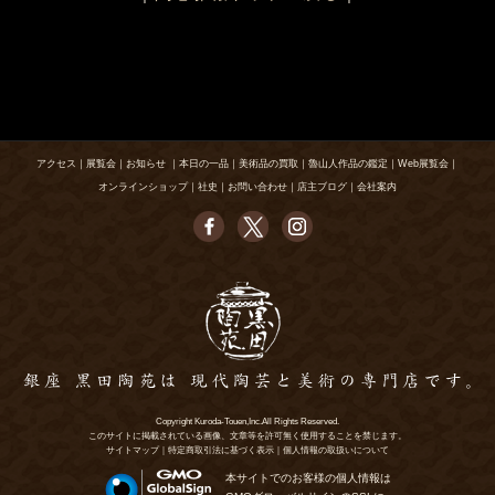
アクセス
｜
展覧会
｜
お知らせ
｜
本日の一品
｜
美術品の買取
｜
魯山人作品の鑑定
｜
Web展覧会
｜
オンラインショップ
｜
社史
｜
お問い合わせ
｜
店主ブログ
｜
会社案内
Copyright Kuroda-Touen,Inc.All Rights Reserved.
このサイトに掲載されている画像、文章等を許可無く使用することを禁じます。
サイトマップ
｜
特定商取引法に基づく表示
｜
個人情報の取扱いについて
本サイトでのお客様の個人情報は