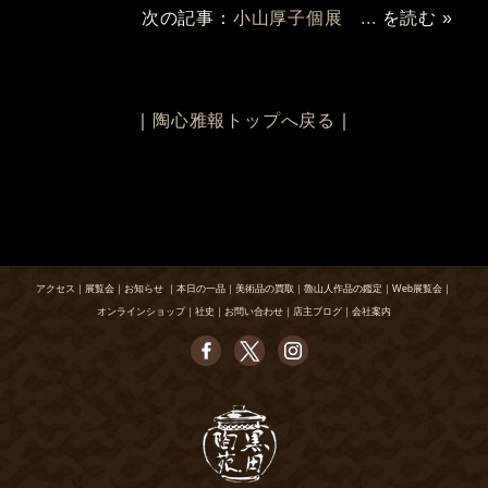
次の記事：
小山厚子個展 ...
を読む »
｜
陶心雅報トップへ戻る
｜
アクセス
｜
展覧会
｜
お知らせ
｜
本日の一品
｜
美術品の買取
｜
魯山人作品の鑑定
｜
Web展覧会
｜
オンラインショップ
｜
社史
｜
お問い合わせ
｜
店主ブログ
｜
会社案内