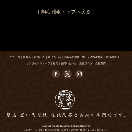
｜
陶心雅報トップへ戻る
｜
アクセス
｜
展覧会
｜
お知らせ
｜
本日の一品
｜
美術品の買取
｜
魯山人作品の鑑定
｜
Web展覧会
｜
オンラインショップ
｜
社史
｜
お問い合わせ
｜
店主ブログ
｜
会社案内
Copyright Kuroda-Touen,Inc.All Rights Reserved.
このサイトに掲載されている画像、文章等を許可無く使用することを禁じます。