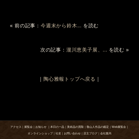
« 前の記事：
今週末から鈴木...
を読む
次の記事：
瀧川恵美子展、...
を読む »
｜
陶心雅報トップへ戻る
｜
アクセス
｜
展覧会
｜
お知らせ
｜
本日の一品
｜
美術品の買取
｜
魯山人作品の鑑定
｜
Web展覧会
｜
オンラインショップ
｜
社史
｜
お問い合わせ
｜
店主ブログ
｜
会社案内