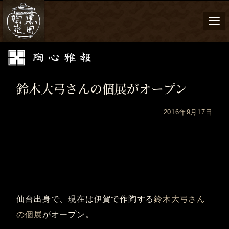
Togg
navi
鈴木大弓さんの個展がオープン
2016年9月17日
仙台出身で、現在は伊賀で作陶する
鈴木大弓さん
の個展
がオープン。