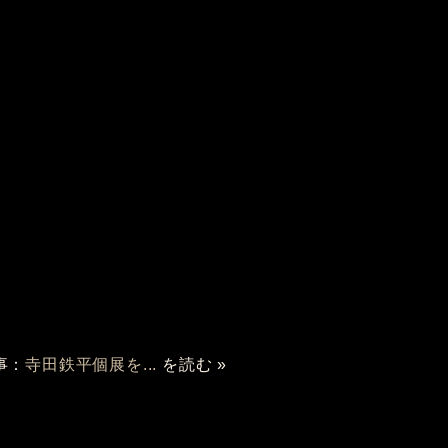
事：
寺田鉄平個展を...
を読む »