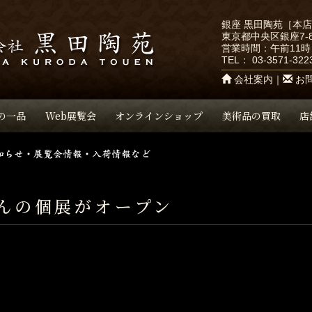
銀座 黒田陶苑［本
東京都中央区銀座7-8
営業時間：午前11時
TEL：
03-3571-322
会社案内
｜
お
の一品
Web展覧会
オンラインショップ
美術品の買取
店
んの個展がオープン