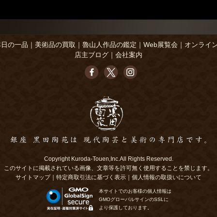
本日の一品
｜
美術品の買取
｜
魯山人作品の鑑定
｜
Web展覧会
｜
オンライ
店主ブログ
｜
会社案内
Copyright Kuroda-Touen,Inc.All Rights Reserved.
このサイトに掲載されている画像、文章等を許可無く使用することを禁じます。
サイトマップ
｜
特定商取引法に基づく表示
｜
個人情報の取扱いについて
本サイトでのお客様の個人情報は
GMOグローバルサインのSSLに
より保護しております。