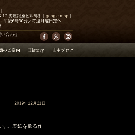
店］
-17 虎屋銀座ビル5階
｜
google map
｜
－午後6時30分／毎週月曜日定休
3
問い合わせ
舗のご案内
History
店主ブログ
2019年12月21日
ます。表紙を飾る作