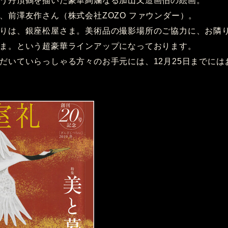
う丹頂鶴を描いた豪華絢爛なる加山又造画伯の絵画。
、前澤友作さん（株式会社ZOZO ファウンダー）。
りは、銀座松屋さま。美術品の撮影場所のご協力に、お隣
ま。という超豪華ラインアップになっております。
だいていらっしゃる方々のお手元には、12月25日までには