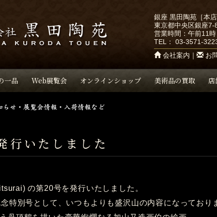
銀座 黒田陶苑［本
東京都中央区銀座7-8
営業時間：午前11時
TEL：
03-3571-322
会社案内
｜
お
の一品
Web展覧会
オンラインショップ
美術品の買取
店
発行いたしました
Shitsurai) の第20号を発行いたしました。
記念特別号として、いつもよりも盛沢山の内容になっており