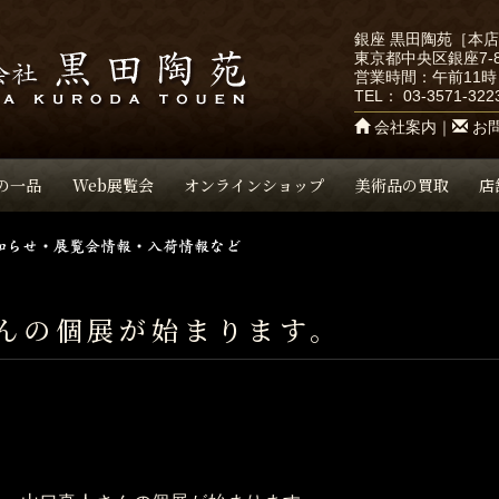
銀座 黒田陶苑［本
東京都中央区銀座7-8
営業時間：午前11時
TEL：
03-3571-322
会社案内
｜
お
の一品
Web展覧会
オンラインショップ
美術品の買取
店
んの個展が始まります。