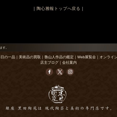
｜
陶心雅報トップへ戻る
｜
ます。
本日の一品
｜
美術品の買取
｜
魯山人作品の鑑定
｜
Web展覧会
｜
オンライ
店主ブログ
｜
会社案内