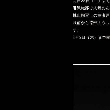
明日28日（土）よ
琳派織部で人気のあ
桃山陶写しの黄瀬戸
以前から織部のうつ
す。
4月2日（木）まで