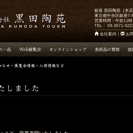
銀座 黒田陶苑［本
東京都中央区銀座7-8
営業時間：午前11時
TEL：
03-3571-322
会社案内
｜
お
の一品
Web展覧会
オンラインショップ
美術品の買取
店
たしました