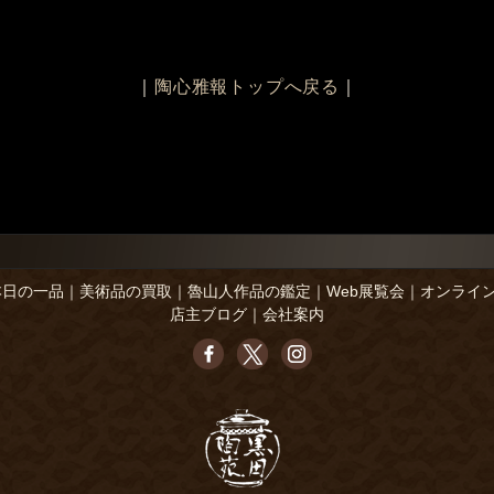
｜
陶心雅報トップへ戻る
｜
本日の一品
｜
美術品の買取
｜
魯山人作品の鑑定
｜
Web展覧会
｜
オンライ
店主ブログ
｜
会社案内