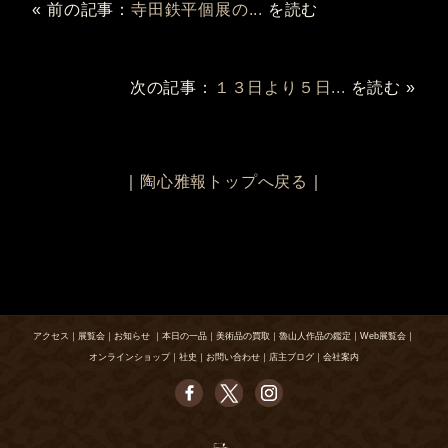
« 前の記事：
寺田鉄平個展の...
を読む
次の記事：
１３日より５日...
を読む »
｜
陶心雅報トップへ戻る
｜
アクセス
｜
展覧会
｜
お知らせ
｜
本日の一品
｜
美術品の買取
｜
魯山人作品の鑑定
｜
Web展覧会
｜
オンラインショップ
｜
社史
｜
お問い合わせ
｜
店主ブログ
｜
会社案内