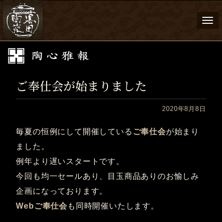
Togg
navi
ご奉仕会が始まりました
2020年8月8日
毎夏の恒例にして開催している
ご奉仕会
が始まり
ました。
例年より遅いスタートです。
今回も均一セールあり、目玉商品ありのお愉しみ
企画になっております。
Webご奉仕会
も同時開催いたします。