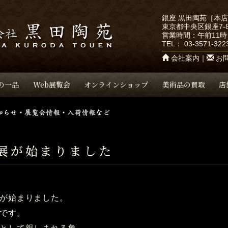
銀座 黒田陶苑［本
東京都中央区銀座7-8
営業時間：午前11時
TEL：
03-3571-322
会社案内
｜
お
の一品
Web展覧会
オンラインショップ
美術品の買取
店
展が始まりました
が始まりました。
です。