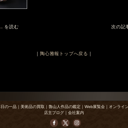
.
を読む
次の記
｜
陶心雅報トップへ戻る
｜
本日の一品
｜
美術品の買取
｜
魯山人作品の鑑定
｜
Web展覧会
｜
オンライ
店主ブログ
｜
会社案内