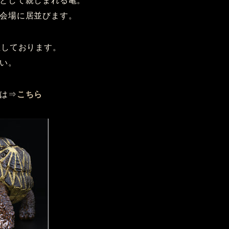
として親しまれる亀。
会場に居並びます。
催しております。
い。
は⇒
こちら