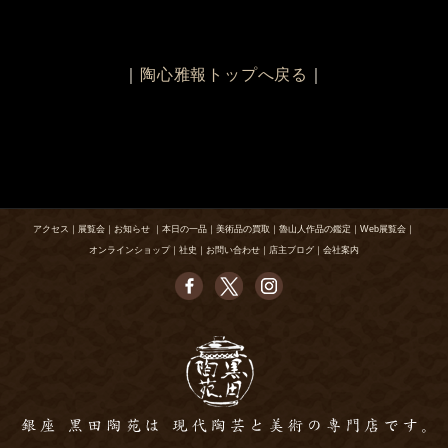
｜
陶心雅報トップへ戻る
｜
アクセス
｜
展覧会
｜
お知らせ
｜
本日の一品
｜
美術品の買取
｜
魯山人作品の鑑定
｜
Web展覧会
｜
オンラインショップ
｜
社史
｜
お問い合わせ
｜
店主ブログ
｜
会社案内