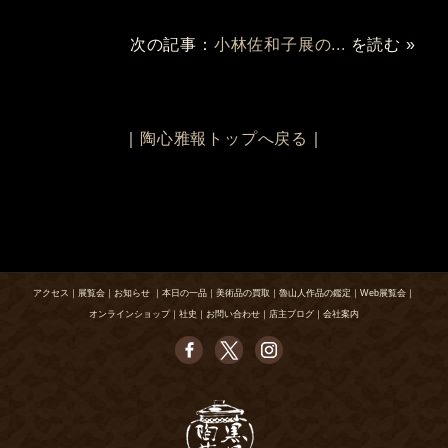
次の記事：
小林佐和子展の...
を読む »
｜
陶心雅報トップへ戻る
｜
アクセス
｜
展覧会
｜
お知らせ
｜
本日の一品
｜
美術品の買取
｜
魯山人作品の鑑定
｜
Web展覧会
｜
オンラインショップ
｜
社史
｜
お問い合わせ
｜
店主ブログ
｜
会社案内