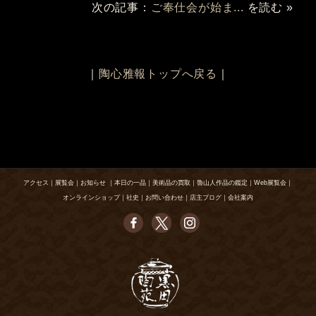
次の記事：
ご奉仕会が始ま...
を読む »
｜
陶心雅報トップへ戻る
｜
アクセス
｜
展覧会
｜
お知らせ
｜
本日の一品
｜
美術品の買取
｜
魯山人作品の鑑定
｜
Web展覧会
｜
オンラインショップ
｜
社史
｜
お問い合わせ
｜
店主ブログ
｜
会社案内