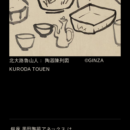
北大路魯山人： 陶器陳列図 ©GINZA
KURODA TOUEN
銀座 黒田陶苑アネックス は、