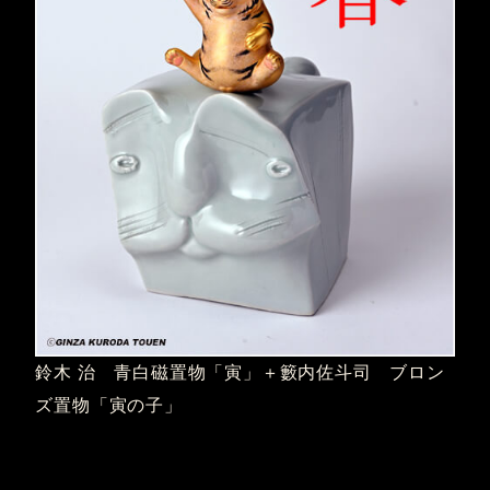
鈴木 治 青白磁置物「寅」＋籔内佐斗司 ブロン
ズ置物「寅の子」