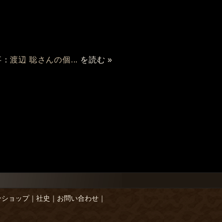
事：
渡辺 聡さんの個...
を読む »
ンショップ
｜
社史
｜
お問い合わせ
｜