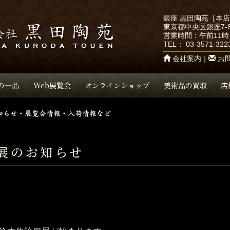
銀座 黒田陶苑［本
東京都中央区銀座7-8
営業時間：午前11時
TEL：
03-3571-322
会社案内
｜
お
の一品
Web展覧会
オンラインショップ
美術品の買取
店
展のお知らせ