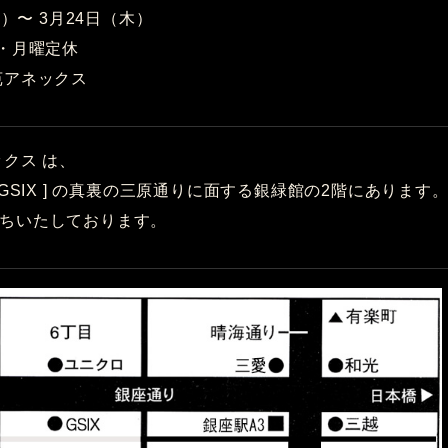
土）〜 3月24日（木）
時・月曜定休
苑アネックス
クス は、
 GSIX ] の真裏の三原通りに面する銀緑館の2階にあります
ちいたしております。