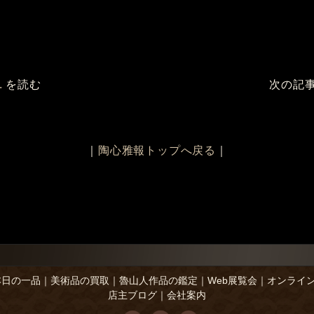
.
を読む
次の記
｜
陶心雅報トップへ戻る
｜
本日の一品
｜
美術品の買取
｜
魯山人作品の鑑定
｜
Web展覧会
｜
オンライ
店主ブログ
｜
会社案内