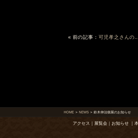
« 前の記事：
可児孝之さんの..
HOME
>
NEWS
>
鈴木伸治個展のお知らせ
アクセス
｜
展覧会
｜
お知らせ
｜