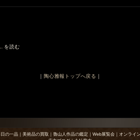
.
を読む
｜
陶心雅報トップへ戻る
｜
本日の一品
｜
美術品の買取
｜
魯山人作品の鑑定
｜
Web展覧会
｜
オンライ