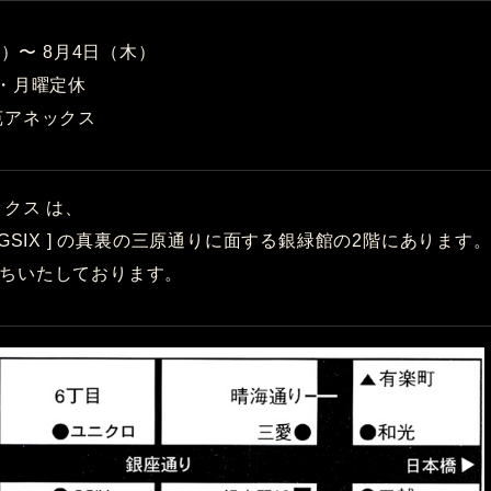
土）〜 8月4日（木）
時・月曜定休
苑アネックス
クス は、
 GSIX ] の真裏の三原通りに面する銀緑館の2階にあります
ちいたしております。