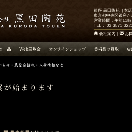
銀座 黒田陶苑［本
東京都中央区銀座7-8
営業時間：午前11時
TEL：
03-3571-322
会社案内
｜
お
の一品
Web展覧会
オンラインショップ
美術品の買取
店
個展が始まります