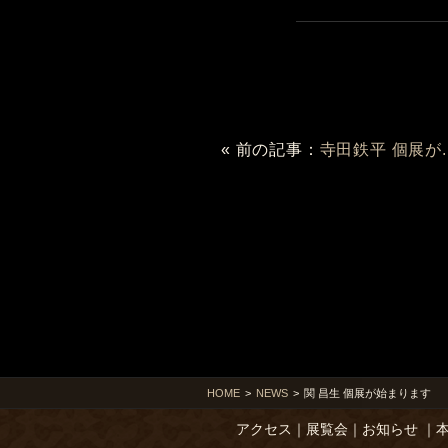
« 前の記事：
寺田鉄平 個展が..
HOME
>
NEWS
>
関 昌生 個展が始まります
アクセス
｜
展覧会
｜
お知らせ
｜