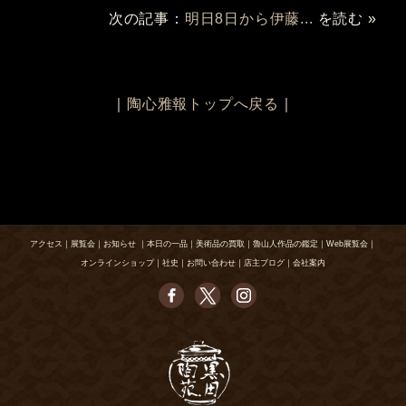
次の記事：
明日8日から伊藤...
を読む »
｜
陶心雅報トップへ戻る
｜
アクセス
｜
展覧会
｜
お知らせ
｜
本日の一品
｜
美術品の買取
｜
魯山人作品の鑑定
｜
Web展覧会
｜
オンラインショップ
｜
社史
｜
お問い合わせ
｜
店主ブログ
｜
会社案内