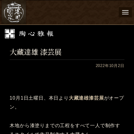
Togg
navi
大藏達雄 漆芸展
2022年10月2日
10月1日土曜日、本日より
大藏達雄漆芸展
がオープ
ン。
木地から漆塗りまでの工程をすべて一人で制作す