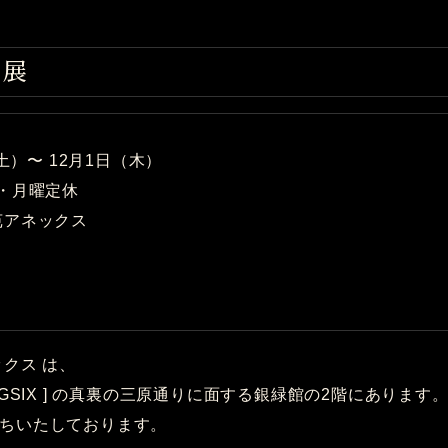
個展
（土）〜 12月1日（木）
時・月曜定休
苑アネックス
クス は、
 GSIX ] の真裏の三原通りに面する銀緑館の2階にあります
ちいたしております。