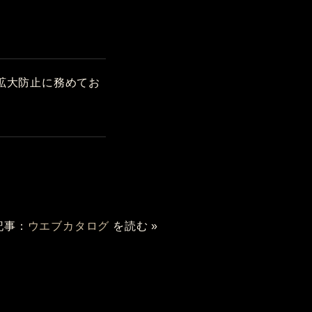
拡大防止に務めてお
記事：
ウエブカタログ
を読む »