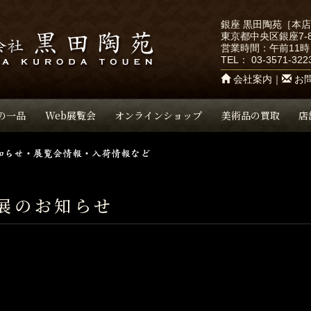
銀座 黒田陶苑［本
東京都中央区銀座7-8
営業時間：午前11時
TEL：
03-3571-322
会社案内
｜
お
の一品
Web展覧会
オンラインショップ
美術品の買取
店
展のお知らせ