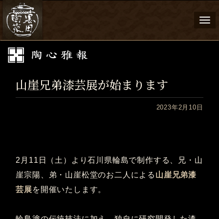
Togg
navi
山崖兄弟漆芸展が始まります
2023年2月10日
2月11日（土）より石川県輪島で制作する、兄・山
崖宗陽、弟・山崖松堂のお二人による
山崖兄弟漆
芸展
を開催いたします。
輪島塗の伝統技法に加え、独自に研究開発した漆