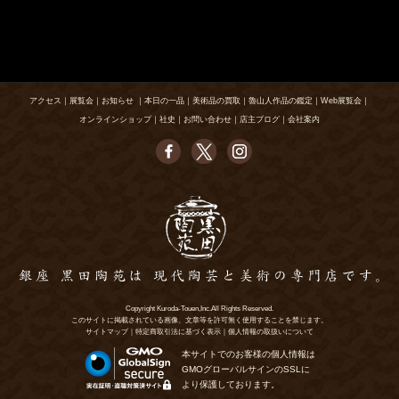
アクセス
｜
展覧会
｜
お知らせ
｜
本日の一品
｜
美術品の買取
｜
魯山人作品の鑑定
｜
Web展覧会
｜
オンラインショップ
｜
社史
｜
お問い合わせ
｜
店主ブログ
｜
会社案内
Copyright Kuroda-Touen,Inc.All Rights Reserved.
このサイトに掲載されている画像、文章等を許可無く使用することを禁じます。
サイトマップ
｜
特定商取引法に基づく表示
｜
個人情報の取扱いについて
本サイトでのお客様の個人情報は
GMOグローバルサインのSSLに
より保護しております。