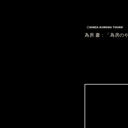
為房 慶：「為房の