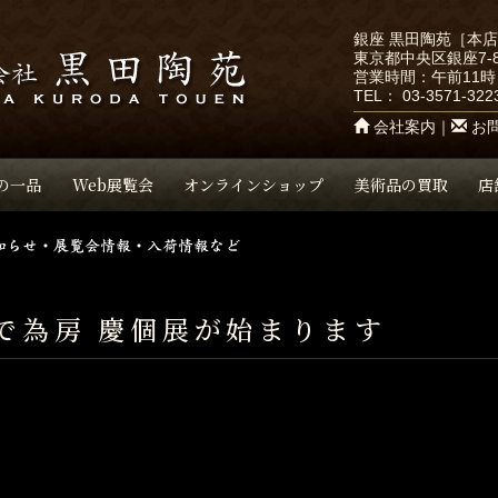
銀座 黒田陶苑［本
東京都中央区銀座7-8
営業時間：午前11時
TEL：
03-3571-322
会社案内
｜
お
の一品
Web展覧会
オンラインショップ
美術品の買取
店
で為房 慶個展が始まります