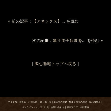
« 前の記事：
【アネックス】...
を読む
次の記事：
亀江道子個展を...
を読む »
｜
陶心雅報トップへ戻る
｜
アクセス
｜
展覧会
｜
お知らせ
｜
本日の一品
｜
美術品の買取
｜
魯山人作品の鑑定
｜
Web展覧会
｜
オンラインショップ
｜
社史
｜
お問い合わせ
｜
店主ブログ
｜
会社案内