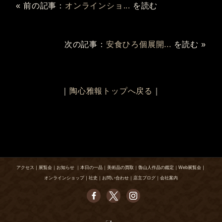
« 前の記事：
オンラインショ...
を読む
次の記事：
安食ひろ個展開...
を読む »
｜
陶心雅報トップへ戻る
｜
アクセス
｜
展覧会
｜
お知らせ
｜
本日の一品
｜
美術品の買取
｜
魯山人作品の鑑定
｜
Web展覧会
｜
オンラインショップ
｜
社史
｜
お問い合わせ
｜
店主ブログ
｜
会社案内