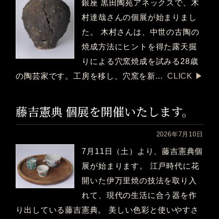
銀座 黒田陶苑アネックスで、木
村達哉さんの個展が始まりまし
た。 木村さんは、中世の古陶の
焼成方法にヒントを得た露天掘
りによる穴窯焼成を試みる28歳
の陶芸家です。工房を移し、穴窯を新...
CLICK ▶︎
藤吉憲典 個展を開催いたします。
2026年7月10日
7月11日（土）より、藤吉憲典個
展が始まります。 江戸時代に花
開いた伊万里焼の技法を取り入
れて、現代の生活に合う器を作
り出している藤吉憲典。 美しい色彩と使いやすさ