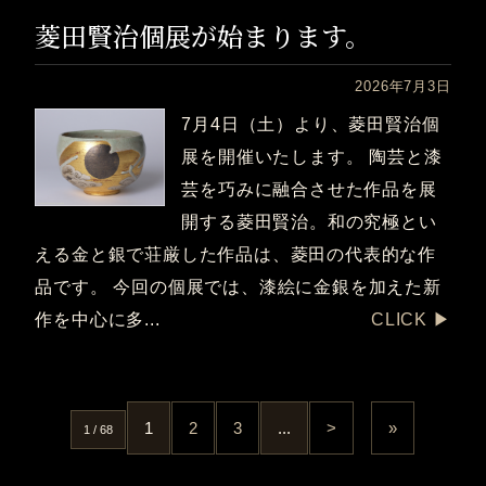
菱田賢治個展が始まります。
2026年7月3日
7月4日（土）より、菱田賢治個
展を開催いたします。 陶芸と漆
芸を巧みに融合させた作品を展
開する菱田賢治。和の究極とい
える金と銀で荘厳した作品は、菱田の代表的な作
品です。 今回の個展では、漆絵に金銀を加えた新
作を中心に多...
CLICK ▶︎
1
2
3
...
>
»
1 / 68