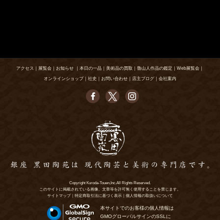
アクセス
｜
展覧会
｜
お知らせ
｜
本日の一品
｜
美術品の買取
｜
魯山人作品の鑑定
｜
Web展覧会
｜
オンラインショップ
｜
社史
｜
お問い合わせ
｜
店主ブログ
｜
会社案内
Copyright Kuroda-Touen,Inc.All Rights Reserved.
このサイトに掲載されている画像、文章等を許可無く使用することを禁じます。
サイトマップ
｜
特定商取引法に基づく表示
｜
個人情報の取扱いについて
本サイトでのお客様の個人情報は
GMOグローバルサインのSSLに