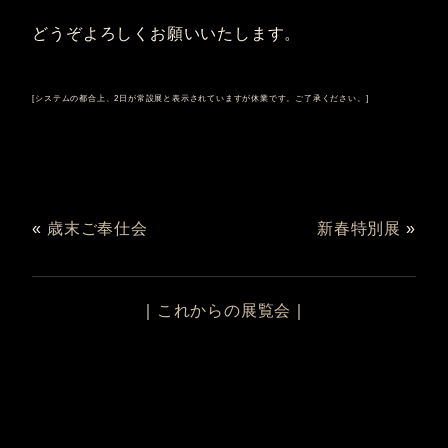
どうぞよろしくお願いいたします。
[システムの都合上、2日が常設展と表示されていますが休業です。ご了承ください。]
«
歳末ご奉仕会
新春特別展
»
｜
これからの展覧会
｜