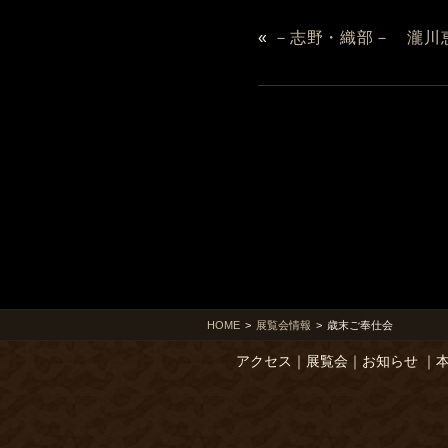
«
－志野・織部－ 瀧川
HOME
>
展覧会情報
>
歳末ご奉仕会
アクセス
｜
展覧会
｜
お知らせ
｜