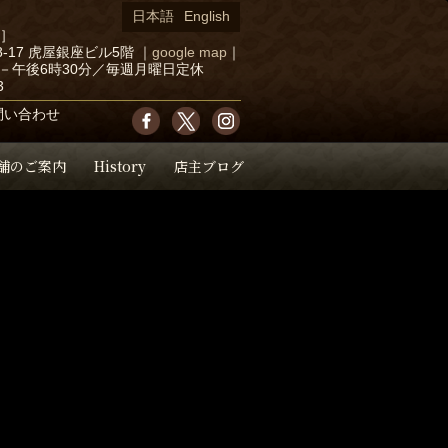
日本語
English
店］
-17 虎屋銀座ビル5階
｜
google map
｜
－午後6時30分／毎週月曜日定休
3
問い合わせ
舗のご案内
History
店主ブログ