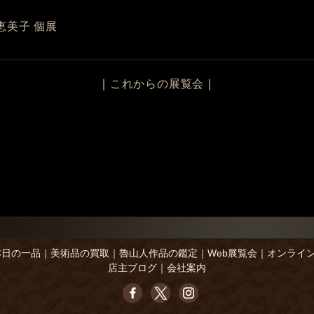
恵美子 個展
｜
これからの展覧会
｜
本日の一品
｜
美術品の買取
｜
魯山人作品の鑑定
｜
Web展覧会
｜
オンライ
店主ブログ
｜
会社案内