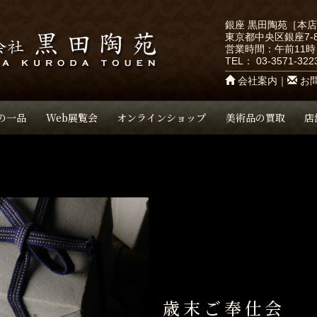
銀座 黒田陶苑［本
東京都中央区銀座7-8
営業時間：午前11時
TEL：
03-3571-322
会社案内
｜
お
の一品
Web展覧会
オンラインショップ
美術品の買取
店
歳末ご奉仕会