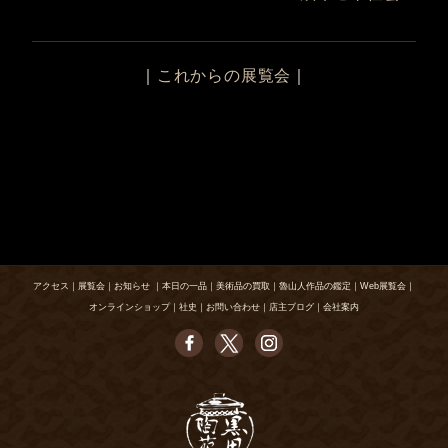
｜
これからの展覧会
｜
アクセス
｜
展覧会
｜
お知らせ
｜
本日の一品
｜
美術品の買取
｜
魯山人作品の鑑定
｜
Web展覧会
｜
オンラインショップ
｜
社史
｜
お問い合わせ
｜
店主ブログ
｜
会社案内