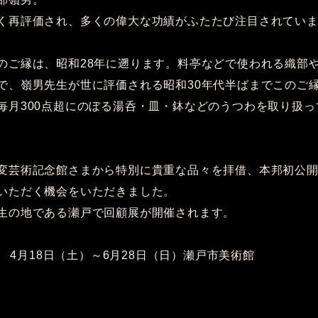
く再評価され、多くの偉大な功績がふたたび注目されてい
のご縁は、昭和28年に遡ります。料亭などで使われる織部
で、嶺男先生が世に評価される昭和30年代半ばまでこのご
毎月300点超にのぼる湯呑・皿・鉢などのうつわを取り扱
変芸術記念館さまから特別に貴重な品々を拝借、本邦初公
いただく機会をいただきました。
生の地である瀬戸で回顧展が開催されます。
展 4月18日（土）～6月28日（日）瀬戸市美術館