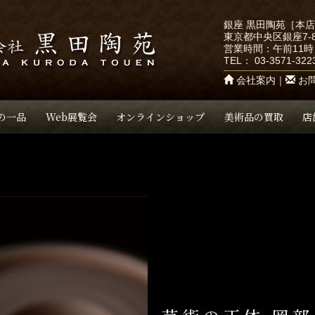
銀座 黒田陶苑［本
東京都中央区銀座7-8
営業時間：午前11時
TEL：
03-3571-322
会社案内
｜
お
の一品
Web展覧会
オンラインショップ
美術品の買取
店