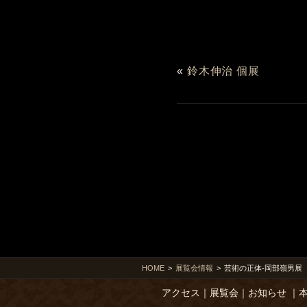
«
鈴木伸治 個展
HOME
>
展覧会情報
>
芸術の正体-岡部嶺男展
アクセス
｜
展覧会
｜
お知らせ
｜