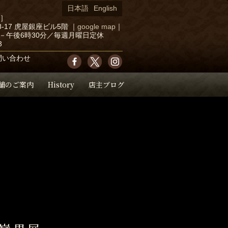
日本語
English
店］
-17 虎屋銀座ビル5階
｜
google map
｜
－午後6時30分／毎週月曜日定休
3
問い合わせ
舗のご案内
History
店主ブログ