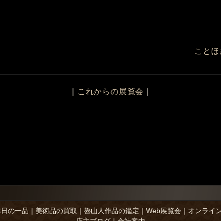
ことほ
｜
これからの展覧会
｜
本日の一品
｜
美術品の買取
｜
魯山人作品の鑑定
｜
Web展覧会
｜
オンライ