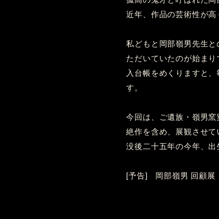
近年、作品の芸術性が高
私どもと岡部嶺男先生と
ただいていたのが始まり
入台帳をめくりますと、
す。
今回は、ご遺族・嶺男窯
絶作を含め、展観させて
没後二十五年の今年、出
[予告] 岡部嶺男 回顧