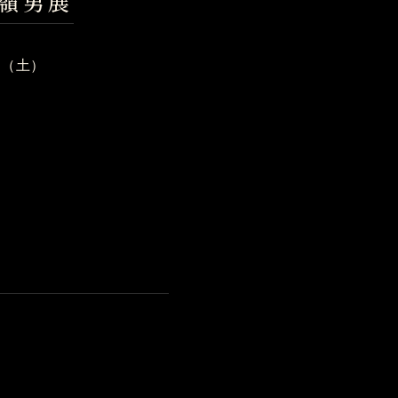
部嶺男展
日（土）