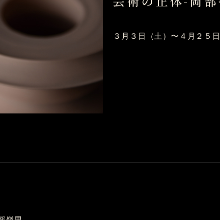
芸術の正体-岡
３月３日（土）〜４月２５
部嶺男。