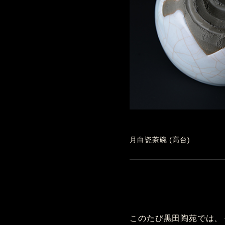
月白瓷茶碗 (高台)
このたび黒田陶苑では、