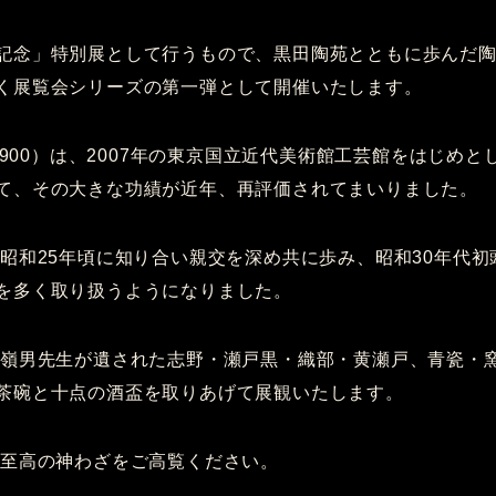
記念」特別展として行うもので、黒田陶苑とともに歩んだ
く展覧会シリーズの第一弾として開催いたします。
1900）は、2007年の東京国立近代美術館工芸館をはじめ
て、その大きな功績が近年、再評価されてまいりました。
昭和25年頃に知り合い親交を深め共に歩み、昭和30年代初
を多く取り扱うようになりました。
嶺男先生が遺された志野・瀬戸黒・織部・黄瀬戸、青瓷・
茶碗と十点の酒盃を取りあげて展観いたします。
至高の神わざをご高覧ください。