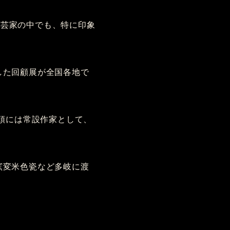
陶芸家の中でも、特に印象
とした回顧展が全国各地で
頭には常設作家として、
窯変米色瓷など多岐に渡