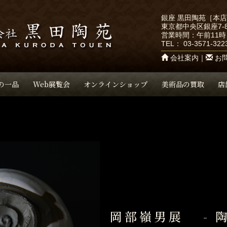
銀座 黒田陶苑［本
東京都中央区銀座7-8
営業時間：午前11時
TEL：
03-3571-322
会社案内
｜
お
の一品
Web展覧会
オンラインショップ
美術品の買取
店
岡部嶺男展 - 