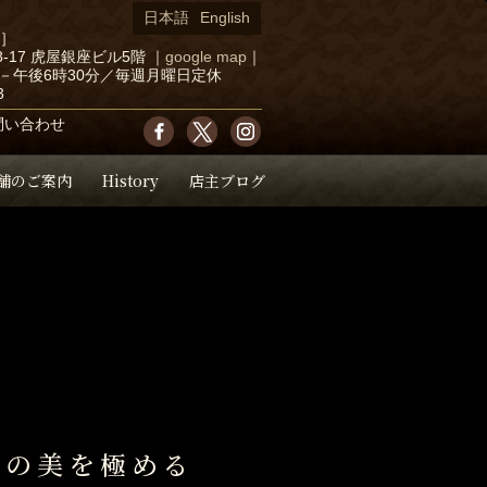
日本語
English
店］
-17 虎屋銀座ビル5階
｜
google map
｜
－午後6時30分／毎週月曜日定休
3
問い合わせ
舗のご案内
History
店主ブログ
陶の美を極める