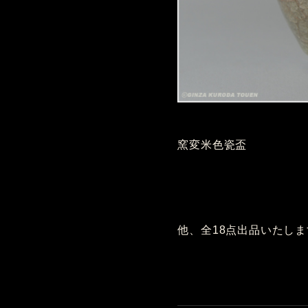
窯変米色瓷盃
他、全18点出品いたし