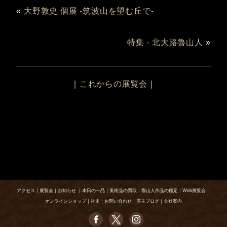
«
大野敦史 個展 -筑波山を望む丘で-
特集 - 北大路魯山人
»
｜
これからの展覧会
｜
アクセス
｜
展覧会
｜
お知らせ
｜
本日の一品
｜
美術品の買取
｜
魯山人作品の鑑定
｜
Web展覧会
｜
オンラインショップ
｜
社史
｜
お問い合わせ
｜
店主ブログ
｜
会社案内