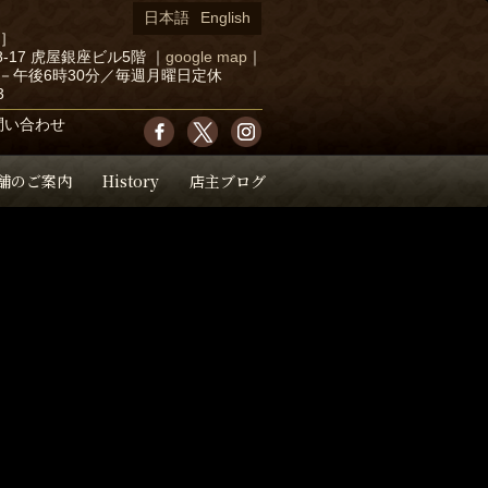
日本語
English
店］
-17 虎屋銀座ビル5階
｜
google map
｜
－午後6時30分／毎週月曜日定休
3
問い合わせ
舗のご案内
History
店主ブログ