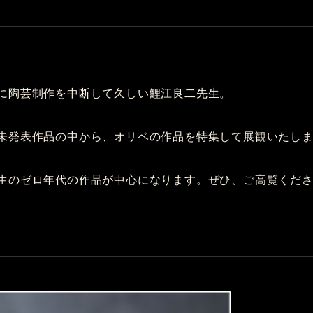
に陶芸制作を中断して久しい鯉江良二先生。
未発表作品の中から、オリベの作品を特集して展観いたし
生のゼロ年代の作品が中心になります。ぜひ、ご高覧くだ