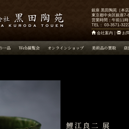
銀座 黒田陶苑［本
東京都中央区銀座7-8
営業時間：午前11時
TEL：
03-3571-322
会社案内
｜
お
の一品
Web展覧会
オンラインショップ
美術品の買取
店
鯉江良二 展