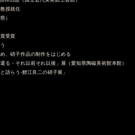
学教授就任
阜県）
金賞受賞
失う
やめ、硝子作品の制作をはじめる
・それ以前それ以後」展（愛知県陶磁美術館本館）
炎と語らう‐鯉江良二の硝子展」